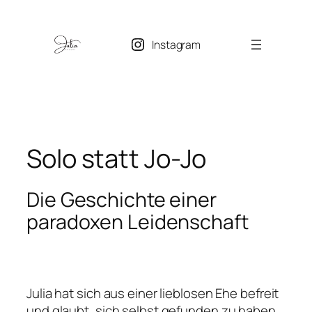
Zum
Inhalt
Instagram
springen
Solo statt Jo-Jo
Die Geschichte einer
paradoxen Leidenschaft
Julia hat sich aus einer lieblosen Ehe befreit
und glaubt, sich selbst gefunden zu haben.